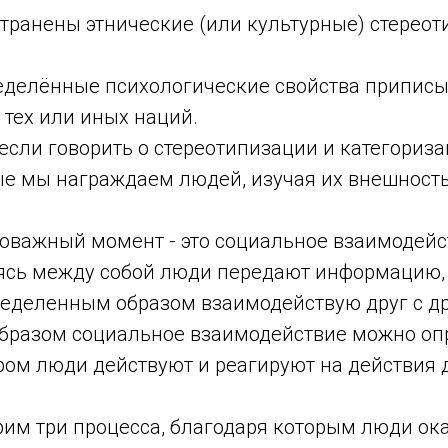
транены этнические (или культурные) стереоти
еделённые психологические свойства припис
 тех или иных наций.
если говорить о стереотипизации и категориза
ые мы награждаем людей, изучая их внешность,
оважный момент - это социальное взаимодейс
ясь между собой люди передают информацию
пределенным образом взаимодействую друг с д
разом социальное взаимодействие можно оп
ором люди действуют и реагируют на действия 
рим три процесса, благодаря которым люди ок