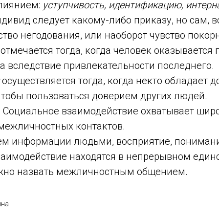
лиянием:
уступчивость, идентификацию, интерн
дивид следует какому-либо приказу, но сам, 
тво негодования, или наоборот чувство покорн
я
отмечается тогда, когда человек оказывается
ка вследствие привлекательности последнего.
я
осуществляется тогда, когда некто обладает 
чтобы пользоваться доверием других людей.
. Социальное взаимодействие охватывает шир
межличностных контактов.
ем информации людьми, восприятие, понимани
взаимодействие находятся в непрерывном единс
можно назвать межличностным общением.
ина