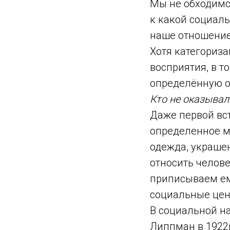
Мы не обходимся
к какой социаль
наше отношение
Хотя категориз
восприятия, в т
определённую о
Кто не оказывал
Даже первой вс
определенное мн
одежда, украшен
относить челов
приписываем ем
социальные ценн
В социальной н
Липпман в 1922