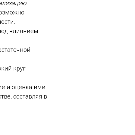
ализацию.
возможно,
ости.
 под влиянием
достаточной
окий круг
е и оценка ими
тве, составляя в