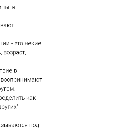
пы, в
ывают
ции - это некие
 возраст,
твие в
, воспринимают
ругом.
ределить как
других"
азываются под