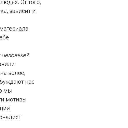
людях. От того,
ка, зависит и
 материала
себе
 человеке?
авили
на волос,
побуждают нас
но мы
ти мотивы
ции.
урналист