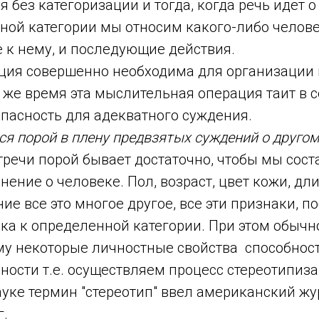
 без категоризации и тогда, когда речь идет о 
ной категории мы относим какого-либо челове
 к нему, и последующие действия.
ация совершенно необходима для организации
о же время эта мыслительная операция таит в 
пасность для адекватного суждения.
ся порой в плену предвзятых суждений о другом
тречи порой бывает достаточно, чтобы мы сост
ение о человеке. Пол, возраст, цвет кожи, дли
ие все это многое другое, все эти признаки, 
ека к определенной категории. При этом обыч
у некоторые личностные свойства способнос
ости т.е. осуществляем процесс стереотипиза
ауке термин "стереотип" ввел американский ж
г.