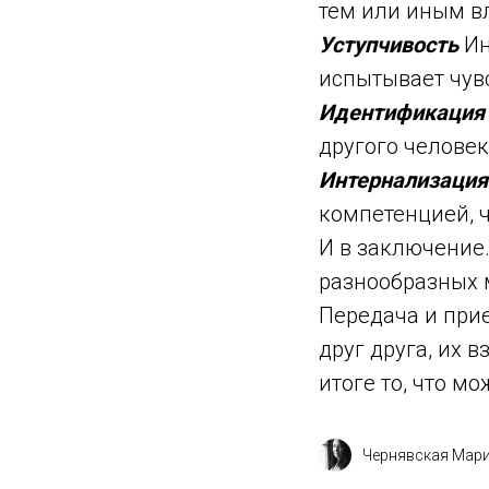
тем или иным в
Уступчивость
Ин
испытывает чувс
Идентификаци
другого челове
Интернализаци
компетенцией, 
И в заключение
разнообразных 
Передача и при
друг друга, их 
итоге то, что 
Чернявская Мар