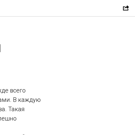
Я
де всего
ами. В каждую
а. Такая
спешно