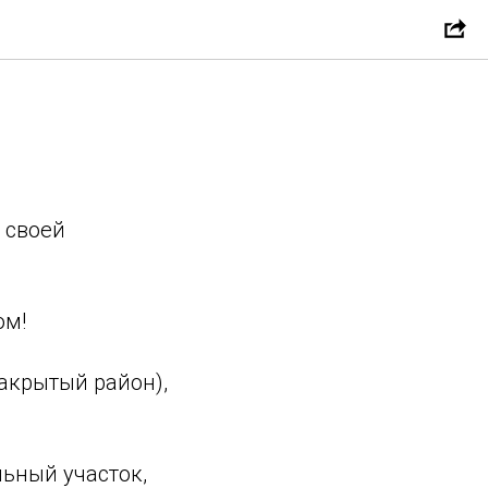
 своей
ом!
акрытый район),
ьный участок,