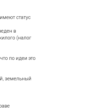
 имеют статус
веден в
ежилого (налог
что по идеи это
ий, земельный
раве