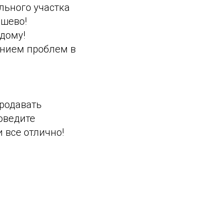
льного участка
ешево!
дому!
анием проблем в
продавать
оведите
 все отлично!