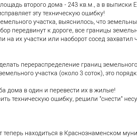
лощадь второго дома - 243 кв.м., а в выписки Е
исправляет эту техническую ошибку!
земельного участка, выяснилось, что земельны
бор передвинут к дороге, все границы земельн
и на их участки или наоборот сосед захватил ч
сделать перераспределение границ земельного
земельного участка (около 3 соток), это порядк
ба дома в один и перевести их в жилые!
вить техническую ошибку, решили "снести" не
ект теперь находиться в Краснознаменском му